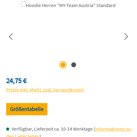
Bildergalerie überspringen
Regulärer Preis:
24,75 €
Preise inkl. MwSt. zzgl. Versandkosten
Größentabelle
Verfügbar, Lieferzeit ca. 10-14 Werktage (
Informationen zu
den Lieferzeiten
)