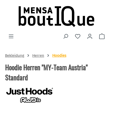
Zum Hauptinhalt springen
Du hast 0 Produkte
Ware
Bekleidung
Herren
Hoodies
Hoodie Herren "MY-Team Austria"
Standard