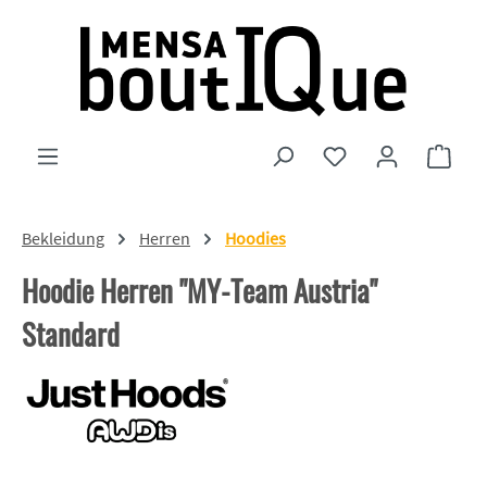
Zum Hauptinhalt springen
Du hast 0 Produkte
Ware
Bekleidung
Herren
Hoodies
Hoodie Herren "MY-Team Austria"
Standard