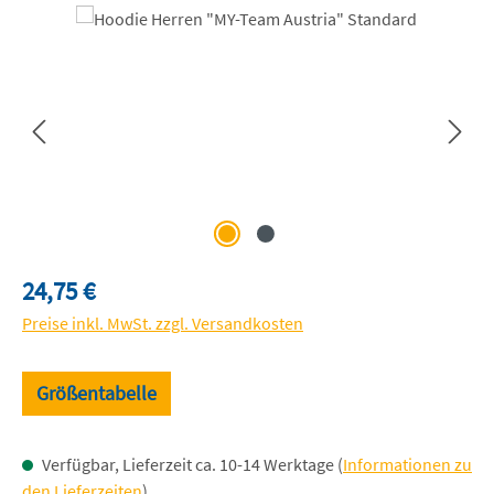
Bildergalerie überspringen
Regulärer Preis:
24,75 €
Preise inkl. MwSt. zzgl. Versandkosten
Größentabelle
Verfügbar, Lieferzeit ca. 10-14 Werktage (
Informationen zu
den Lieferzeiten
)