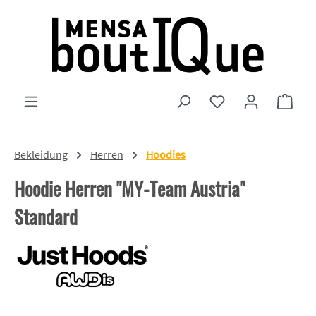
Zum Hauptinhalt springen
Du hast 0 Produkte
Ware
Bekleidung
Herren
Hoodies
Hoodie Herren "MY-Team Austria"
Standard