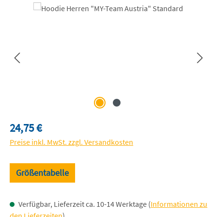
Bildergalerie überspringen
Regulärer Preis:
24,75 €
Preise inkl. MwSt. zzgl. Versandkosten
Größentabelle
Verfügbar, Lieferzeit ca. 10-14 Werktage (
Informationen zu
den Lieferzeiten
)