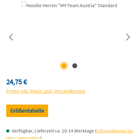
Bildergalerie überspringen
Regulärer Preis:
24,75 €
Preise inkl. MwSt. zzgl. Versandkosten
Größentabelle
Verfügbar, Lieferzeit ca. 10-14 Werktage (
Informationen zu
den Lieferzeiten
)