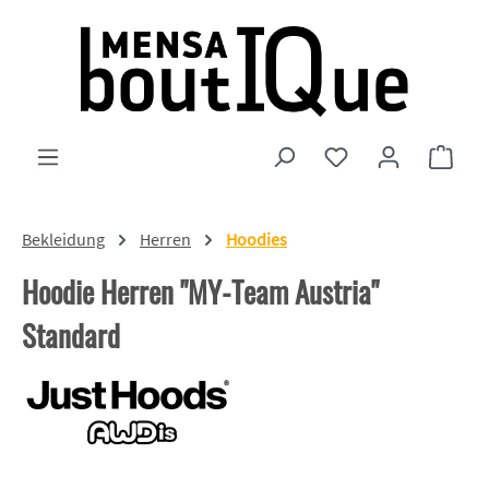
Zum Hauptinhalt springen
Du hast 0 Produkte
Ware
Bekleidung
Herren
Hoodies
Hoodie Herren "MY-Team Austria"
Standard