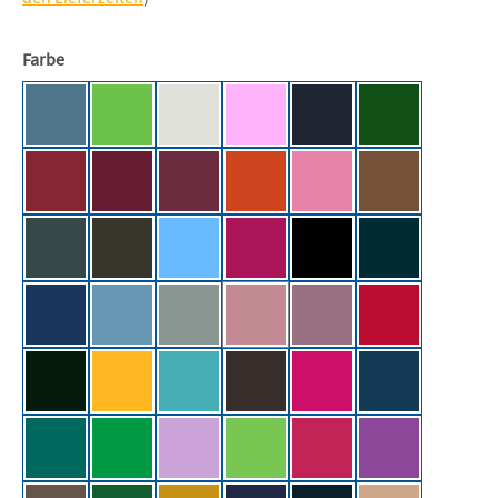
auswählen
Farbe
Airforce Blue
Apple Green [JH]
Ash (Heather) [JH]
Baby Pink [JH]
Black Smoke [JH]
Bottle Green [
Brick Red [JH]
Burgundy [JH]
Burgundy Smoke [JH]
Burnt Orange [JH]
Candyfloss Pink [JH]
Caramel Toffe
Charcoal (Heather) [JH]
Combat Green [JH]
Cornflower Blue [JH]
Cranberry [JH]
Deep Black [JH]
Deep Sea Blue 
Denim Blue [JH]
Dusty Blue [JH]
Dusty Green [JH]
Dusty Pink [JH]
Dusty Purple [JH]
Fire Red [JH]
(Diese Option ist zurzeit nicht verfügb
Forest Green [JH]
Gold [JH]
Hawaiian Blue [JH]
Hot Chocolate [JH]
Hot Pink [JH]
Ink Blue [JH]
Jade [JH]
Kelly Green [JH]
Lavender [JH]
Lime Green [JH]
Lipstick Pink [JH]
Magenta Magic