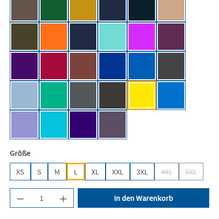
Mocha Brown [JH]
Moss Green [JH]
Mustard [JH]
Navy Smoke [JH]
New French Navy [JH]
Nude [JH]
Olive Green [JH]
Oxford Navy [JH]
Orange Crush [JH]
Peppermint [JH]
Pinky Purple
Plum [JH]
Purple [JH]
Red Hot Chilli [JH]
Red Rust [JH]
Royal Blue [JH]
Sapphire Blue [JH]
Shark Grey [JH
(Diese Option ist zurzeit nicht verfügbar.)
Sky Blue [JH]
Spring Green [JH]
Steel Grey (Solid) [JH]
Storm Grey (Solid) [JH]
Sun Yellow [JH]
Tropical Blue [
True Violet [JH]
Turquoise Surf [JH]
Ultra Violet [JH]
Wild Mulberry [JH]
auswählen
Größe
XS
S
M
L
XL
XXL
3XL
4XL
5XL
(Diese Option ist z
(Diese Opt
Produkt Anzahl: Gib den gewünschten Wert ein 
In den Warenkorb