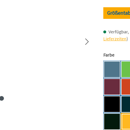
Größentab
Verfügbar, 
Lieferzeiten
)
auswäh
Farbe
Airforce 
Burgundy
Deep Blac
Forest Gr