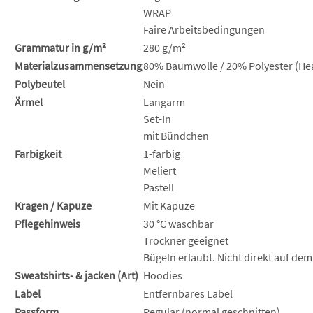
WRAP
Faire Arbeitsbedingungen
Grammatur in g/m²
280 g/m²
Materialzusammensetzung
80% Baumwolle / 20% Polyester (Hea
Polybeutel
Nein
Ärmel
Langarm
Set-In
mit Bündchen
Farbigkeit
1-farbig
Meliert
Pastell
Kragen / Kapuze
Mit Kapuze
Pflegehinweis
30 °C waschbar
Trockner geeignet
Bügeln erlaubt. Nicht direkt auf dem
Sweatshirts- & jacken (Art)
Hoodies
Label
Entfernbares Label
Passform
Regular (normal geschnitten)