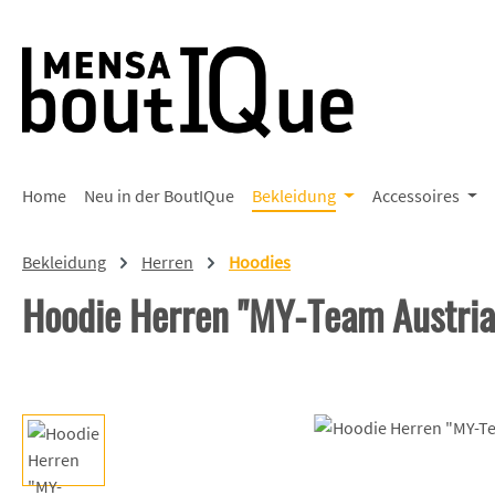
 Hauptinhalt springen
Zur Suche springen
Zur Hauptnavigation springen
Home
Neu in der BoutIQue
Bekleidung
Accessoires
Bekleidung
Herren
Hoodies
Hoodie Herren "MY-Team Austria
Bildergalerie überspringen