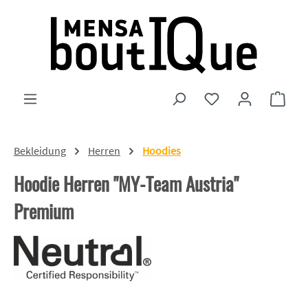
Zum Hauptinhalt springen
Du hast 0 Produkte
Ware
Bekleidung
Herren
Hoodies
Hoodie Herren "MY-Team Austria"
Premium