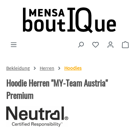
Zum Hauptinhalt springen
Du hast 0 Produkte
Ware
Bekleidung
Herren
Hoodies
Hoodie Herren "MY-Team Austria"
Premium