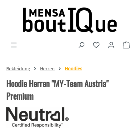
Zum Hauptinhalt springen
Du hast 0 Produkte
Ware
Bekleidung
Herren
Hoodies
Hoodie Herren "MY-Team Austria"
Premium