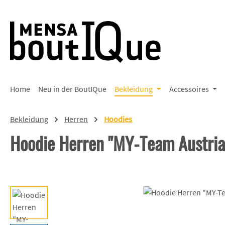
 Hauptinhalt springen
Zur Suche springen
Zur Hauptnavigation springen
Home
Neu in der BoutIQue
Bekleidung
Accessoires
Bekleidung
Herren
Hoodies
Hoodie Herren "MY-Team Austri
Bildergalerie überspringen