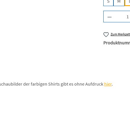
S
M
Produkt A
Zum Merkzett
Produktnum
schaubilder der farbigen Shirts gibt es ohne Aufdruck
hier
.