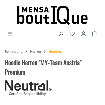
Zum Hauptinhalt springen
Du hast 0 Produkte
Ware
Bekleidung
Herren
Hoodies
Hoodie Herren "MY-Team Austria"
Premium