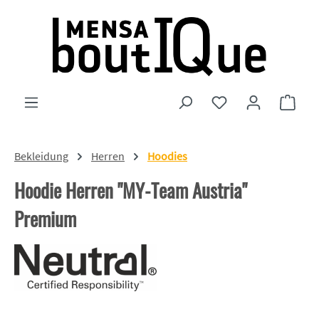
Zum Hauptinhalt springen
Du hast 0 Produkte
Ware
Bekleidung
Herren
Hoodies
Hoodie Herren "MY-Team Austria"
Premium