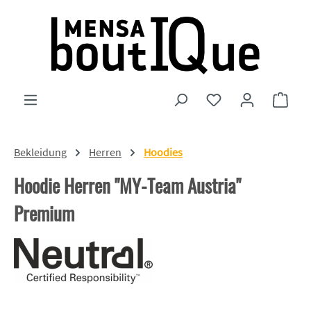
Zum Hauptinhalt springen
Du hast 0 Produkte
Ware
Bekleidung
Herren
Hoodies
Hoodie Herren "MY-Team Austria"
Premium