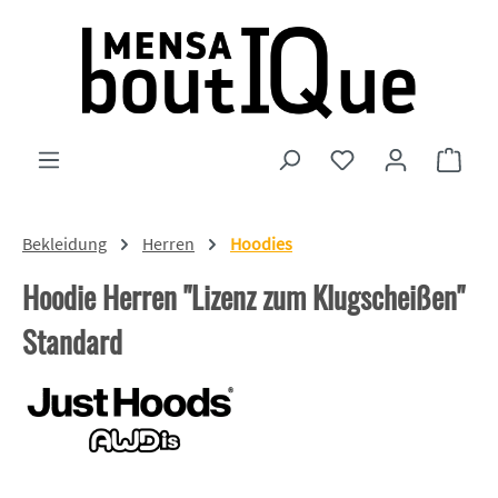
Zum Hauptinhalt springen
Du hast 0 Produkte
Ware
Bekleidung
Herren
Hoodies
Hoodie Herren "Lizenz zum Klugscheißen"
Standard