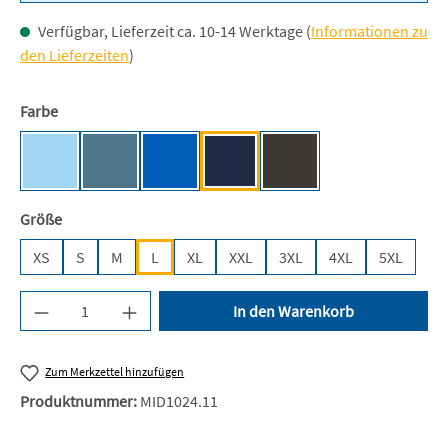
Verfügbar, Lieferzeit ca. 10-14 Werktage (
Informationen zu
den Lieferzeiten
)
auswählen
Farbe
Sky Blue [JN]
Airforce Blue
Sapphire Blue [JH]
Oxford Navy [JH]
Storm Grey (Solid) [JH]
auswählen
Größe
XS
S
M
L
XL
XXL
3XL
4XL
5XL
Produkt Anzahl: Gib den gewünschten Wert ein 
In den Warenkorb
Zum Merkzettel hinzufügen
Produktnummer:
MID1024.11