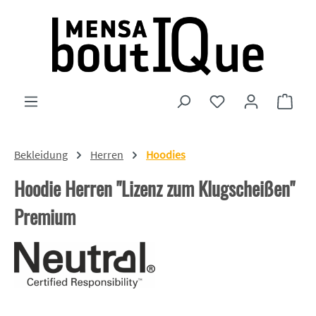
Zum Hauptinhalt springen
Du hast 0 Produkte
Ware
Bekleidung
Herren
Hoodies
Hoodie Herren "Lizenz zum Klugscheißen"
Premium