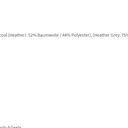
oal (Heather): 52% Baumwolle / 48% Polyester), (Heather Grey: 7
otiv bügeln.