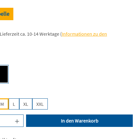
elle
Lieferzeit ca. 10-14 Werktage (
Informationen zu den
len
een [BC]
Deep Black [JH]
len
M
L
XL
XXL
nzahl: Gib den gewünschten Wert ein oder be
In den Warenkorb