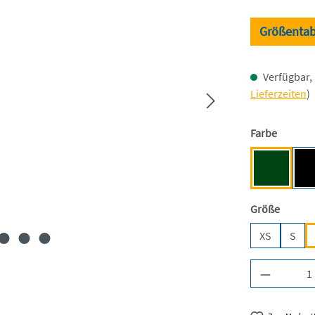
Größentab
Verfügbar, 
Lieferzeiten
)
auswäh
Farbe
Bottle Gr
auswäh
Größe
XS
S
Produkt A