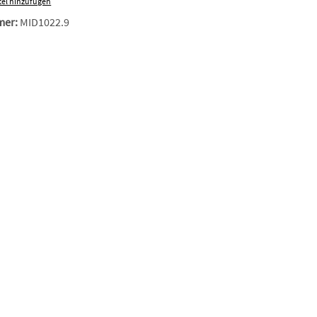
el hinzufügen
mer:
MID1022.9