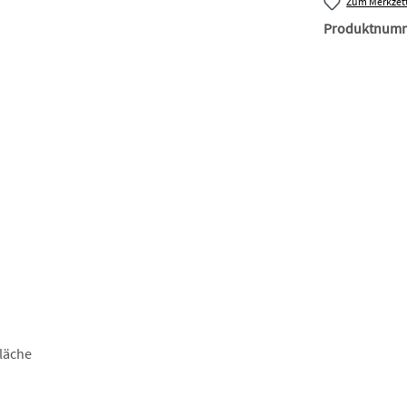
Zum Merkzett
Produktnum
läche