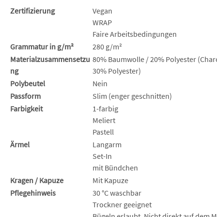
Zertifizierung
Vegan
WRAP
Faire Arbeitsbedingungen
Grammatur in g/m²
280 g/m²
Materialzusammensetzu
80% Baumwolle / 20% Polyester (Charc
ng
30% Polyester)
Polybeutel
Nein
Passform
Slim (enger geschnitten)
Farbigkeit
1-farbig
Meliert
Pastell
Ärmel
Langarm
Set-In
mit Bündchen
Kragen / Kapuze
Mit Kapuze
Pflegehinweis
30 °C waschbar
Trockner geeignet
Bügeln erlaubt. Nicht direkt auf dem M