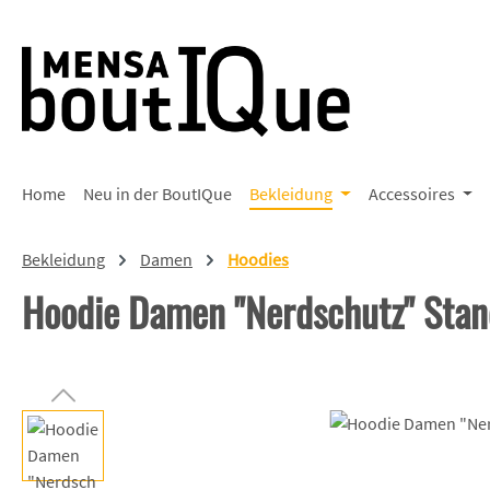
 Hauptinhalt springen
Zur Suche springen
Zur Hauptnavigation springen
Home
Neu in der BoutIQue
Bekleidung
Accessoires
Bekleidung
Damen
Hoodies
Hoodie Damen "Nerdschutz" Stan
Bildergalerie überspringen