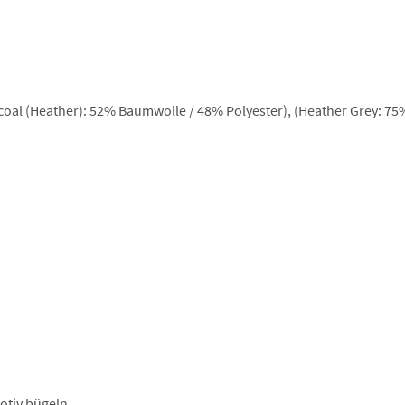
oal (Heather): 52% Baumwolle / 48% Polyester), (Heather Grey: 7
otiv bügeln.