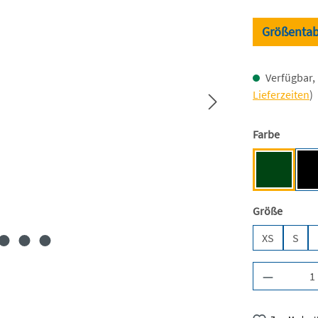
Größentab
Verfügbar, 
Lieferzeiten
)
auswäh
Farbe
Bottle Gr
auswäh
Größe
XS
S
Produkt A