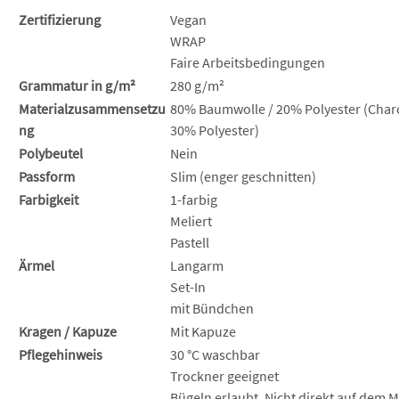
Zertifizierung
Vegan
WRAP
Faire Arbeitsbedingungen
Grammatur in g/m²
280 g/m²
Materialzusammensetzu
80% Baumwolle / 20% Polyester (Charc
ng
30% Polyester)
Polybeutel
Nein
Passform
Slim (enger geschnitten)
Farbigkeit
1-farbig
Meliert
Pastell
Ärmel
Langarm
Set-In
mit Bündchen
Kragen / Kapuze
Mit Kapuze
Pflegehinweis
30 °C waschbar
Trockner geeignet
Bügeln erlaubt. Nicht direkt auf dem M