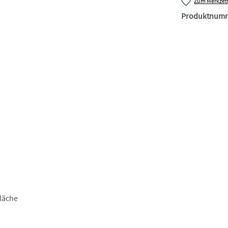
Zum Merkzett
Produktnum
läche