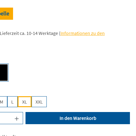
elle
Lieferzeit ca. 10-14 Werktage (
Informationen zu den
len
een [BC]
Deep Black [JH]
len
M
L
XL
XXL
nzahl: Gib den gewünschten Wert ein oder be
In den Warenkorb