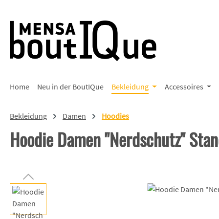
 Hauptinhalt springen
Zur Suche springen
Zur Hauptnavigation springen
Home
Neu in der BoutIQue
Bekleidung
Accessoires
Bekleidung
Damen
Hoodies
Hoodie Damen "Nerdschutz" Stan
Bildergalerie überspringen