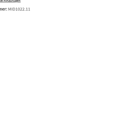
el hinzufügen
mer:
MID1022.11