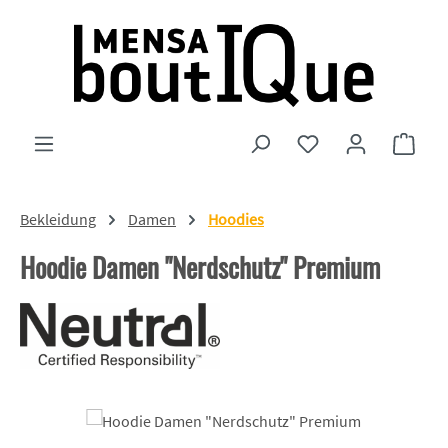
Zum Hauptinhalt springen
Du hast 0 Produkte
Ware
Bekleidung
Damen
Hoodies
Hoodie Damen "Nerdschutz" Premium
Bildergalerie überspringen