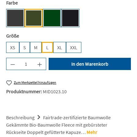
auswählen
Farbe
Dark Heather [NE]
Military [NE]
Bottle Green [BC]
Black [JN/FA/LM/BG/FA]
auswählen
Größe
XS
S
M
L
XL
XXL
Produkt Anzahl: Gib den gewünschten Wert ein 
In den Warenkorb
Zum Merkzettel hinzufügen
Produktnummer:
MID1023.10
Beschreibung
Fairtrade-zertifizierte Baumwolle
Gekämmte Bio-Baumwolle Fleece mit gebürsteter
Rückseite Doppelt gefütterte Kapuze…
Mehr