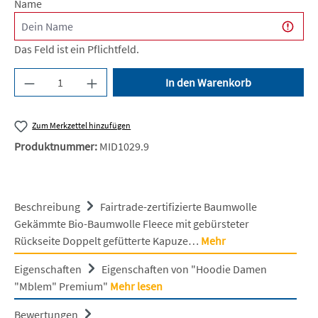
Name
Das Feld ist ein Pflichtfeld.
Produkt Anzahl: Gib den gewünschten Wert ein 
In den Warenkorb
Zum Merkzettel hinzufügen
Produktnummer:
MID1029.9
Beschreibung
Fairtrade-zertifizierte Baumwolle
Gekämmte Bio-Baumwolle Fleece mit gebürsteter
Rückseite Doppelt gefütterte Kapuze…
Mehr
Eigenschaften
Eigenschaften von "Hoodie Damen
"Mblem" Premium"
Mehr lesen
Bewertungen