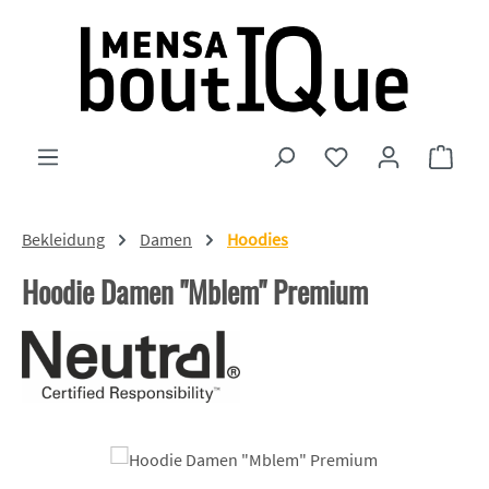
Zum Hauptinhalt springen
Du hast 0 Produkte
Ware
Bekleidung
Damen
Hoodies
Hoodie Damen "Mblem" Premium
Bildergalerie überspringen