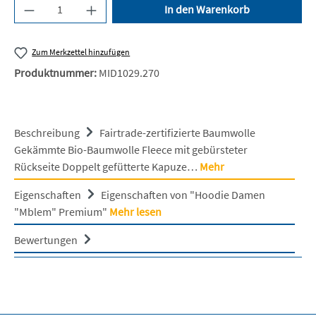
Produkt Anzahl: Gib den gewünschten Wert ein 
In den Warenkorb
Zum Merkzettel hinzufügen
Produktnummer:
MID1029.270
Beschreibung
Fairtrade-zertifizierte Baumwolle
Gekämmte Bio-Baumwolle Fleece mit gebürsteter
Rückseite Doppelt gefütterte Kapuze…
Mehr
Eigenschaften
Eigenschaften von "Hoodie Damen
"Mblem" Premium"
Mehr lesen
Bewertungen