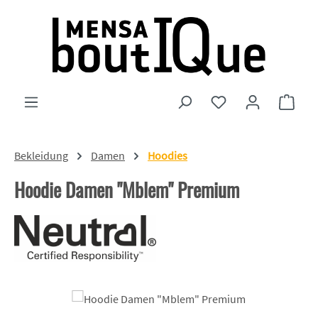
Zum Hauptinhalt springen
Du hast 0 Produkte
Ware
Bekleidung
Damen
Hoodies
Hoodie Damen "Mblem" Premium
Bildergalerie überspringen