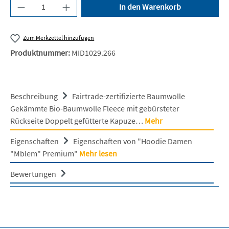
Produkt Anzahl: Gib den gewünschten Wert ein 
In den Warenkorb
Zum Merkzettel hinzufügen
Produktnummer:
MID1029.266
Beschreibung
Fairtrade-zertifizierte Baumwolle
Gekämmte Bio-Baumwolle Fleece mit gebürsteter
Rückseite Doppelt gefütterte Kapuze…
Mehr
Eigenschaften
Eigenschaften von "Hoodie Damen
"Mblem" Premium"
Mehr lesen
Bewertungen