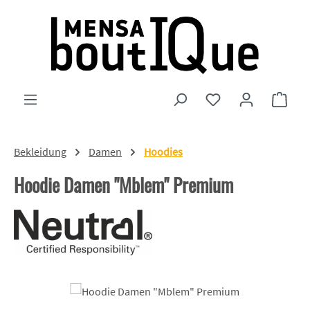
Zum Hauptinhalt springen
Du hast 0 Produkte
Ware
Bekleidung
Damen
Hoodies
Hoodie Damen "Mblem" Premium
Bildergalerie überspringen