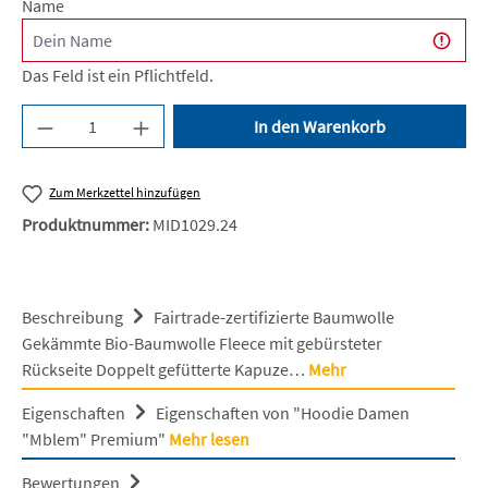
Name
Das Feld ist ein Pflichtfeld.
Produkt Anzahl: Gib den gewünschten Wert ein 
In den Warenkorb
Zum Merkzettel hinzufügen
Produktnummer:
MID1029.24
Beschreibung
Fairtrade-zertifizierte Baumwolle
Gekämmte Bio-Baumwolle Fleece mit gebürsteter
Rückseite Doppelt gefütterte Kapuze…
Mehr
Eigenschaften
Eigenschaften von "Hoodie Damen
"Mblem" Premium"
Mehr lesen
Bewertungen