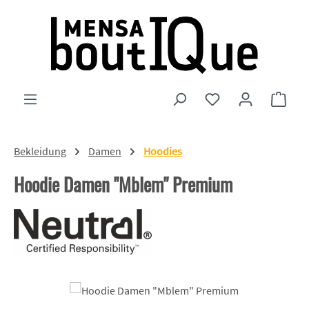
Zum Hauptinhalt springen
Du hast 0 Produkte
Ware
Bekleidung
Damen
Hoodies
Hoodie Damen "Mblem" Premium
Bildergalerie überspringen