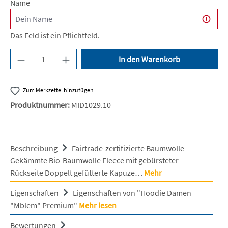
Name
Das Feld ist ein Pflichtfeld.
Produkt Anzahl: Gib den gewünschten Wert ein 
In den Warenkorb
Zum Merkzettel hinzufügen
Produktnummer:
MID1029.10
Beschreibung
Fairtrade-zertifizierte Baumwolle
Gekämmte Bio-Baumwolle Fleece mit gebürsteter
Rückseite Doppelt gefütterte Kapuze…
Mehr
Eigenschaften
Eigenschaften von "Hoodie Damen
"Mblem" Premium"
Mehr lesen
Bewertungen