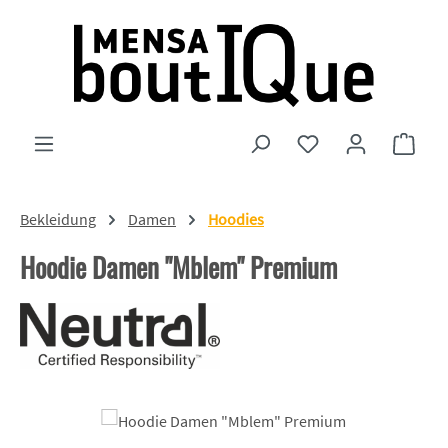
Zum Hauptinhalt springen
Du hast 0 Produkte
Ware
Bekleidung
Damen
Hoodies
Hoodie Damen "Mblem" Premium
Bildergalerie überspringen