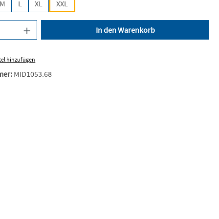
M
L
XL
XXL
nzahl: Gib den gewünschten Wert ein oder be
In den Warenkorb
el hinzufügen
mer:
MID1053.68