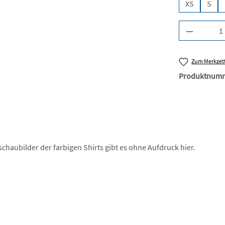
XS
S
Produkt A
Zum Merkzett
Produktnum
chaubilder der farbigen Shirts gibt es ohne Aufdruck hier.