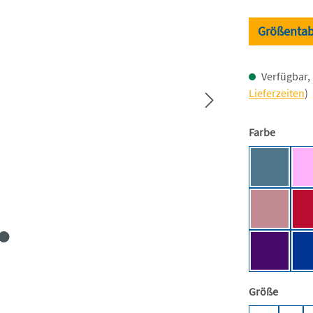
Größentab
Verfügbar, 
Lieferzeiten
)
auswäh
Farbe
Airforce 
Dusty Pin
Purple [J
auswäh
Größe