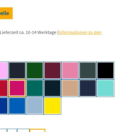
elle
Lieferzeit ca. 10-14 Werktage (
Informationen zu den
len
Blue
Baby Pink [JH]
Black Smoke [JH]
Bottle Green [JH]
Burgundy [JH]
Candyfloss Pink [JH]
Charcoal (Heather) [JH
Deep Black [J
k [JH]
Fire Red [JH]
Hot Pink [JH]
Jade [JH]
New French Navy [JH]
Nude [JH]
Oxford Navy [JH]
Peppermint [
H]
Royal Blue [JH]
Sapphire Blue [JH]
Sky Blue [JH]
Sun Yellow [JH]
len