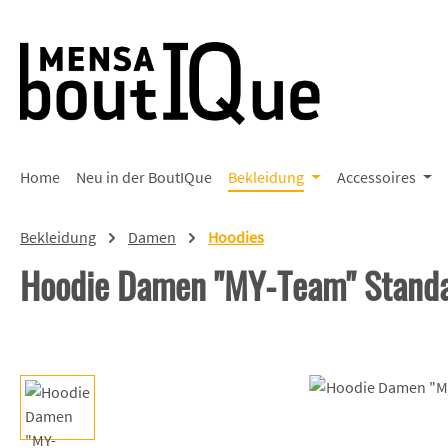
 Hauptinhalt springen
Zur Suche springen
Zur Hauptnavigation springen
Home
Neu in der BoutIQue
Bekleidung
Accessoires
Bekleidung
Damen
Hoodies
Hoodie Damen "MY-Team" Stand
Bildergalerie überspringen