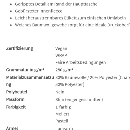
Geripptes Detail am Rand der Haupttasche
Gebürsteter Innenfleece
Leicht heraustrennbares Etikett zum einfachen Umlabeln
Weiches Baumwollgewebe sorgt für eine ideale Druckoberf
Zertifizierung
Vegan
WRAP
Faire Arbeitsbedingungen
Grammatur in g/m²
280 g/m²
Materialzusammensetzu
80% Baumwolle / 20% Polyester (Charc
ng
30% Polyester)
Polybeutel
Nein
Passform
Slim (enger geschnitten)
Farbigkeit
1-farbig
Meliert
Pastell
Ärmel
Langarm