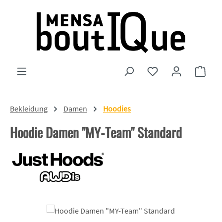
Zum Hauptinhalt springen
Du hast 0 Produkte
Ware
Bekleidung
Damen
Hoodies
Hoodie Damen "MY-Team" Standard
Bildergalerie überspringen