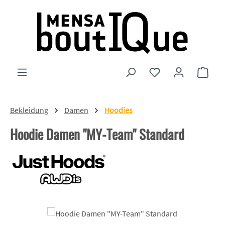
Zum Hauptinhalt springen
Du hast 0 Produkte
Ware
Bekleidung
Damen
Hoodies
Hoodie Damen "MY-Team" Standard
Bildergalerie überspringen