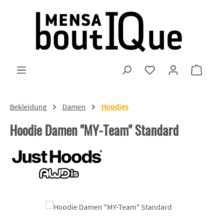
Zum Hauptinhalt springen
Du hast 0 Produkte
Ware
Bekleidung
Damen
Hoodies
Hoodie Damen "MY-Team" Standard
Bildergalerie überspringen