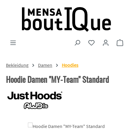
Zum Hauptinhalt springen
Du hast 0 Produkte
Ware
Bekleidung
Damen
Hoodies
Hoodie Damen "MY-Team" Standard
Bildergalerie überspringen