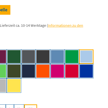
elle
Lieferzeit ca. 10-14 Werktage (
Informationen zu den
len
/NE]
Bordeaux [NE]
Bottle Green [NE]
Charcoal [NE]
Dark Heather [NE]
Dusty Indigo [NE]
Green [NE]
Light Blue [NE
k
Lime [NE]
Military [NE]
Navy [NE]
Orange [NE]
Pink [NE]
Red [NE]
Royal [NE]
 [NE]
Sport Grey [NE]
Yellow [NE]
len