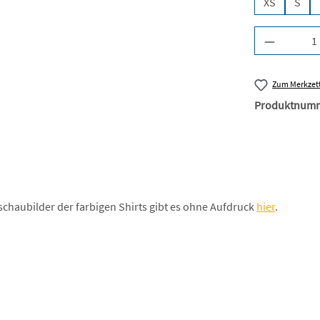
XS
S
Produkt A
Zum Merkzett
Produktnum
schaubilder der farbigen Shirts gibt es ohne Aufdruck
hier
.