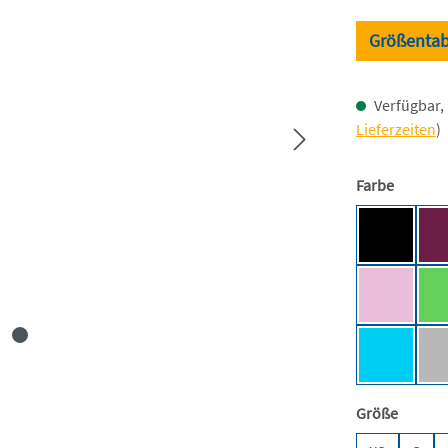
Größentab
Verfügbar, 
Lieferzeiten
)
auswäh
Farbe
Black [BC
Light Pin
Sapphire
auswäh
Größe