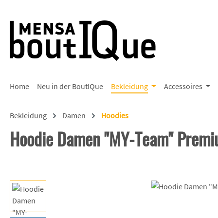
 Hauptinhalt springen
Zur Suche springen
Zur Hauptnavigation springen
Home
Neu in der BoutIQue
Bekleidung
Accessoires
Bekleidung
Damen
Hoodies
Hoodie Damen "MY-Team" Prem
Bildergalerie überspringen