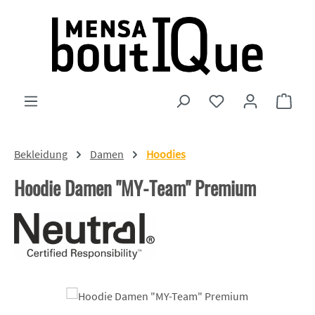
Zum Hauptinhalt springen
Du hast 0 Produkte
Ware
Bekleidung
Damen
Hoodies
Hoodie Damen "MY-Team" Premium
Bildergalerie überspringen