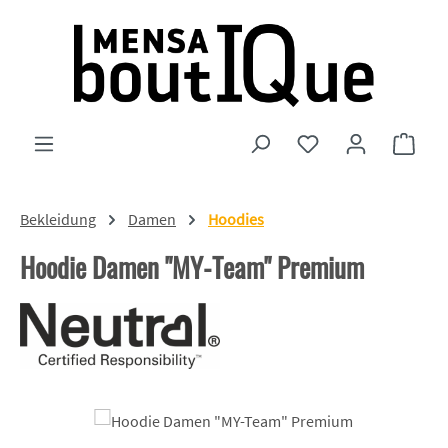
Zum Hauptinhalt springen
Du hast 0 Produkte
Ware
Bekleidung
Damen
Hoodies
Hoodie Damen "MY-Team" Premium
Bildergalerie überspringen