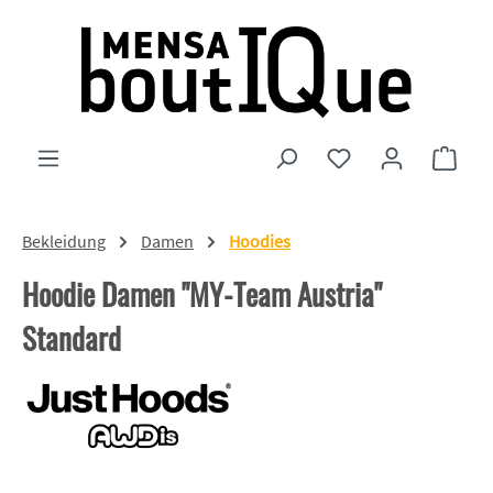
Zum Hauptinhalt springen
Du hast 0 Produkte
Ware
Bekleidung
Damen
Hoodies
Hoodie Damen "MY-Team Austria"
Standard