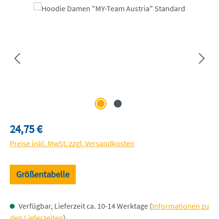
Bildergalerie überspringen
Regulärer Preis:
24,75 €
Preise inkl. MwSt. zzgl. Versandkosten
Größentabelle
Verfügbar, Lieferzeit ca. 10-14 Werktage (
Informationen zu
den Lieferzeiten
)