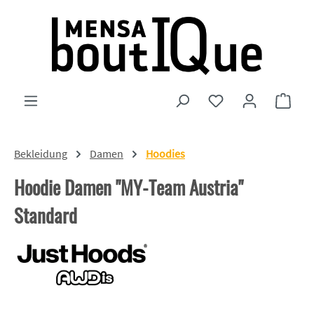
Zum Hauptinhalt springen
Du hast 0 Produkte
Ware
Bekleidung
Damen
Hoodies
Hoodie Damen "MY-Team Austria"
Standard