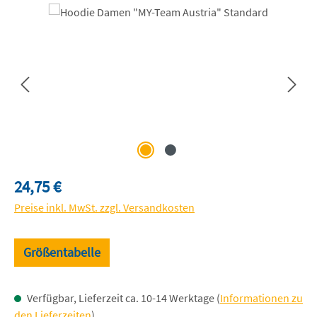
Bildergalerie überspringen
Regulärer Preis:
24,75 €
Preise inkl. MwSt. zzgl. Versandkosten
Größentabelle
Verfügbar, Lieferzeit ca. 10-14 Werktage (
Informationen zu
den Lieferzeiten
)