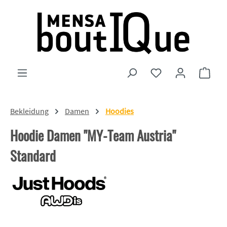
Zum Hauptinhalt springen
Du hast 0 Produkte
Ware
Bekleidung
Damen
Hoodies
Hoodie Damen "MY-Team Austria"
Standard