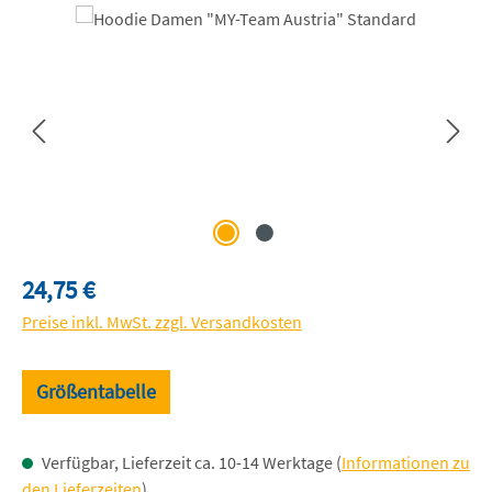
Bildergalerie überspringen
Regulärer Preis:
24,75 €
Preise inkl. MwSt. zzgl. Versandkosten
Größentabelle
Verfügbar, Lieferzeit ca. 10-14 Werktage (
Informationen zu
den Lieferzeiten
)