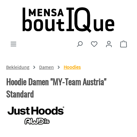
Zum Hauptinhalt springen
Du hast 0 Produkte
Ware
Bekleidung
Damen
Hoodies
Hoodie Damen "MY-Team Austria"
Standard