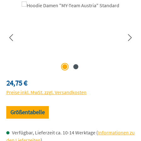
Bildergalerie überspringen
Regulärer Preis:
24,75 €
Preise inkl. MwSt. zzgl. Versandkosten
Größentabelle
Verfügbar, Lieferzeit ca. 10-14 Werktage (
Informationen zu
den Lieferzeiten
)