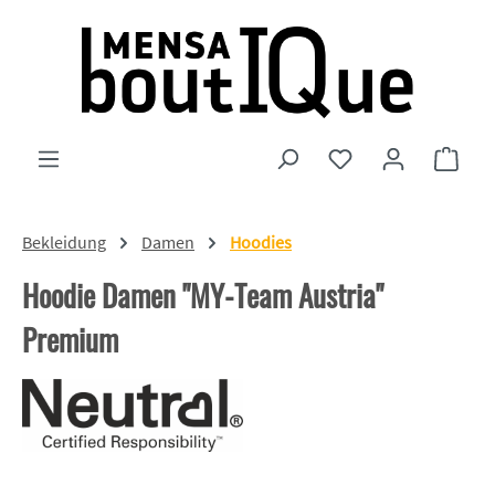
Zum Hauptinhalt springen
Du hast 0 Produkte
Ware
Bekleidung
Damen
Hoodies
Hoodie Damen "MY-Team Austria"
Premium