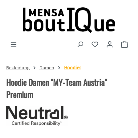
Zum Hauptinhalt springen
Du hast 0 Produkte
Ware
Bekleidung
Damen
Hoodies
Hoodie Damen "MY-Team Austria"
Premium