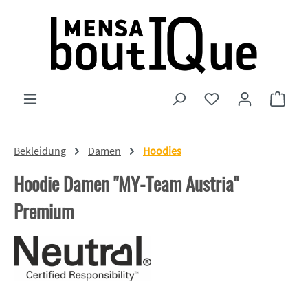
Zum Hauptinhalt springen
Du hast 0 Produkte
Ware
Bekleidung
Damen
Hoodies
Hoodie Damen "MY-Team Austria"
Premium