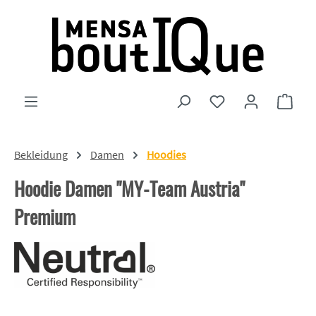
Zum Hauptinhalt springen
Du hast 0 Produkte
Ware
Bekleidung
Damen
Hoodies
Hoodie Damen "MY-Team Austria"
Premium