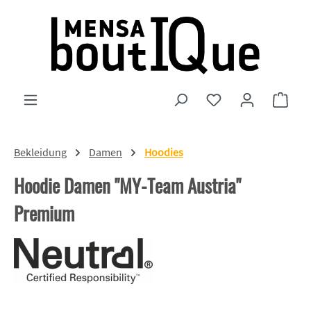
Zum Hauptinhalt springen
Du hast 0 Produkte
Ware
Bekleidung
Damen
Hoodies
Hoodie Damen "MY-Team Austria"
Premium