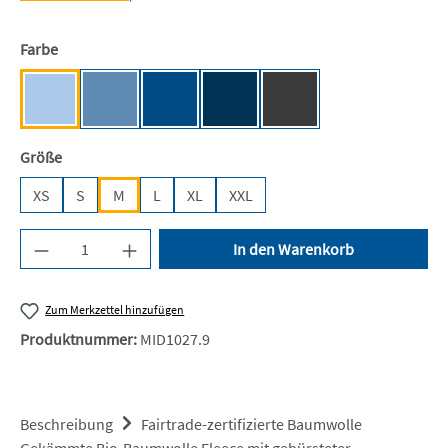
auswählen
Farbe
Light Blue [NE]
Dusty Indigo [NE]
Royal [JN]
Navy [JN]
Dark Heather [NE]
auswählen
Größe
XS
S
M
L
XL
XXL
Produkt Anzahl: Gib den gewünschten Wert ein 
In den Warenkorb
Zum Merkzettel hinzufügen
Produktnummer:
MID1027.9
Beschreibung
Fairtrade-zertifizierte Baumwolle
Gekämmte Bio-Baumwolle Fleece mit gebürsteter