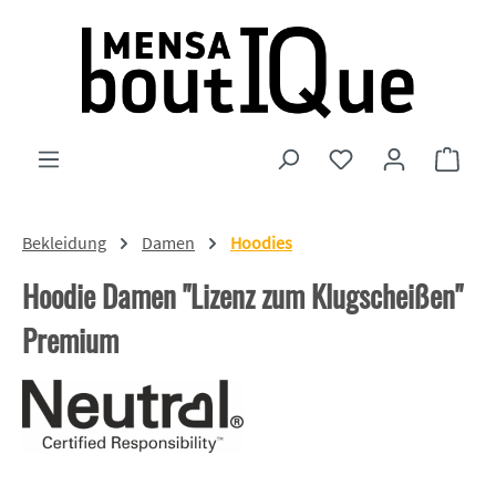
Zum Hauptinhalt springen
Du hast 0 Produkte
Ware
Bekleidung
Damen
Hoodies
Hoodie Damen "Lizenz zum Klugscheißen"
Premium