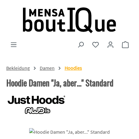
Zum Hauptinhalt springen
Du hast 0 Produkte
Ware
Bekleidung
Damen
Hoodies
Hoodie Damen "Ja, aber..." Standard
Bildergalerie überspringen