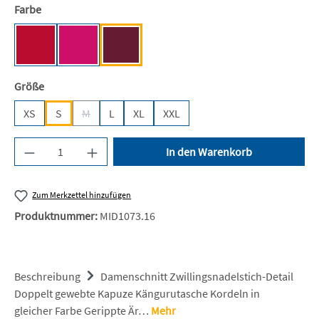
auswählen
Farbe
Fire Red [JH]
Hot Pink [JH]
Burgundy [JH]
auswählen
Größe
XS
S
M
L
XL
XXL
(Diese Option ist zurzeit nicht verfügbar.)
Produkt Anzahl: Gib den gewünschten Wert ein 
In den Warenkorb
Zum Merkzettel hinzufügen
Produktnummer:
MID1073.16
Beschreibung
Damenschnitt Zwillingsnadelstich-Detail
Doppelt gewebte Kapuze Kängurutasche Kordeln in
gleicher Farbe Gerippte Är…
Mehr