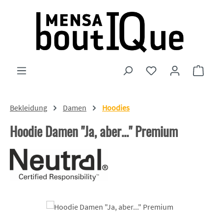
Zum Hauptinhalt springen
Du hast 0 Produkte
Ware
Bekleidung
Damen
Hoodies
Hoodie Damen "Ja, aber..." Premium
Bildergalerie überspringen