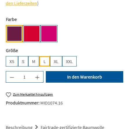
den Lieferzeiten
)
auswählen
Farbe
Bordeaux [NE]
Red [NE]
Pink [NE]
auswählen
Größe
XS
S
M
L
XL
XXL
Produkt Anzahl: Gib den gewünschten Wert ein 
In den Warenkorb
Zum Merkzettel hinzufügen
Produktnummer:
MID1074.16
Beschreibung
Fairtrade-zertifizierte Baumwolle