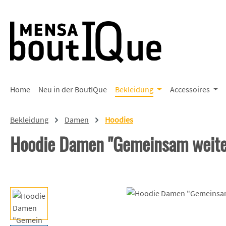
 Hauptinhalt springen
Zur Suche springen
Zur Hauptnavigation springen
Home
Neu in der BoutIQue
Bekleidung
Accessoires
Bekleidung
Damen
Hoodies
Hoodie Damen "Gemeinsam weite
Bildergalerie überspringen