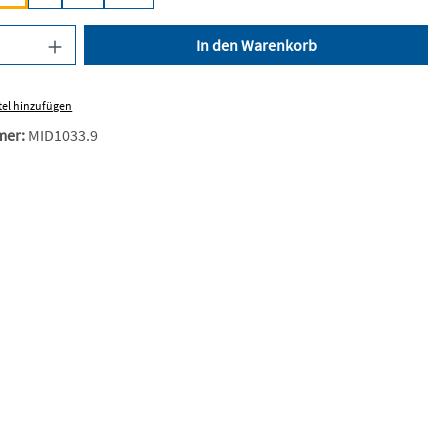
nzahl: Gib den gewünschten Wert ein oder be
In den Warenkorb
el hinzufügen
mer:
MID1033.9