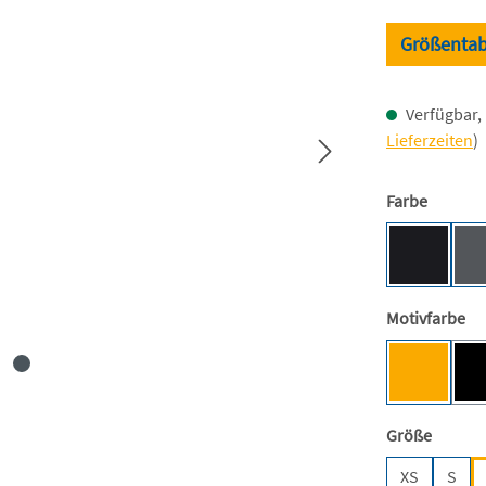
Größentab
Verfügbar, 
Lieferzeiten
)
auswäh
Farbe
Black [J
au
Motivfarbe
Mensa-G
auswäh
Größe
XS
S