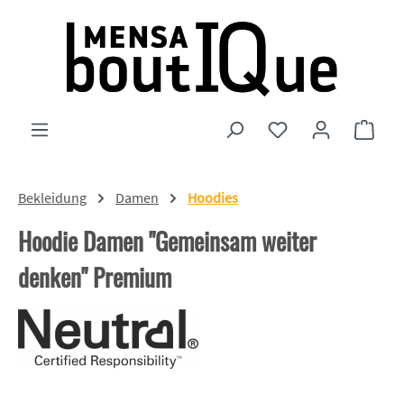
Zum Hauptinhalt springen
Du hast 0 Produkte
Ware
Bekleidung
Damen
Hoodies
Hoodie Damen "Gemeinsam weiter
denken" Premium