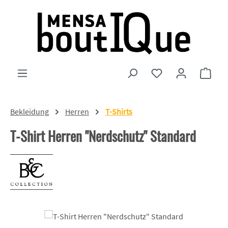
Zum Hauptinhalt springen
Du hast 0 Produkte
Ware
Bekleidung
Herren
T-Shirts
T-Shirt Herren "Nerdschutz" Standard
Bildergalerie überspringen