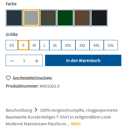
auswählen
Farbe
Dark Grey (Solid) [BC]
Sport Grey (Heather) [BC]
Urban Khaki [BC]
Bottle Green [BC]
Brown [JN]
Black [JN/FA/
(Diese Option ist zurzeit nicht verfügb
auswählen
Größe
XS
S
M
L
XL
XXL
3XL
4XL
5XL
Produkt Anzahl: Gib den gewünschten Wert ein 
In den Warenkorb
Zum Merkzettel hinzufügen
Produktnummer:
MID1002.9
Beschreibung
100% vorgeschrumpfte, ringgesponnene
Baumwolle Kurzärmeliges T-Shirt in zeitgemäßem Look
Moderne Mainstream-Passform…
Mehr