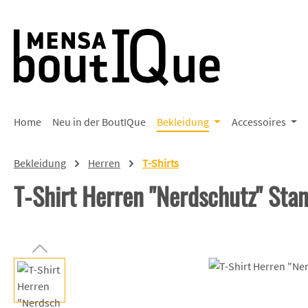
 Hauptinhalt springen
Zur Suche springen
Zur Hauptnavigation springen
Home
Neu in der BoutIQue
Bekleidung
Accessoires
Bekleidung
Herren
T-Shirts
T-Shirt Herren "Nerdschutz" Sta
Bildergalerie überspringen