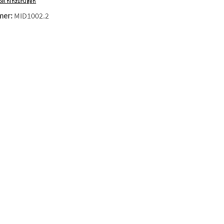
el hinzufügen
mer:
MID1002.2