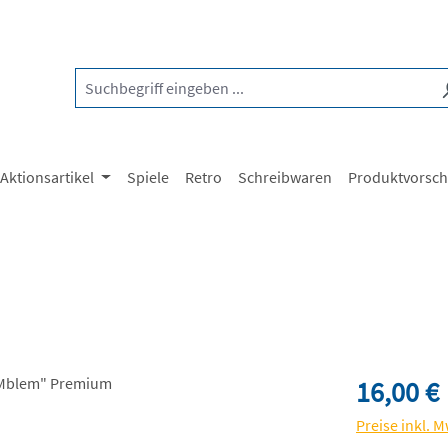
Aktionsartikel
Spiele
Retro
Schreibwaren
Produktvorsc
Regulärer Pre
16,00 €
Preise inkl. 