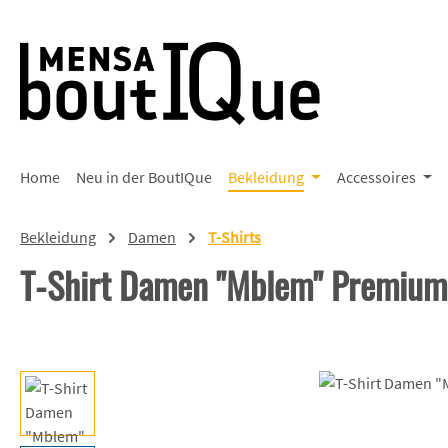
 Hauptinhalt springen
Zur Suche springen
Zur Hauptnavigation springen
Home
Neu in der BoutIQue
Bekleidung
Accessoires
Bekleidung
Damen
T-Shirts
T-Shirt Damen "Mblem" Premium
Bildergalerie überspringen