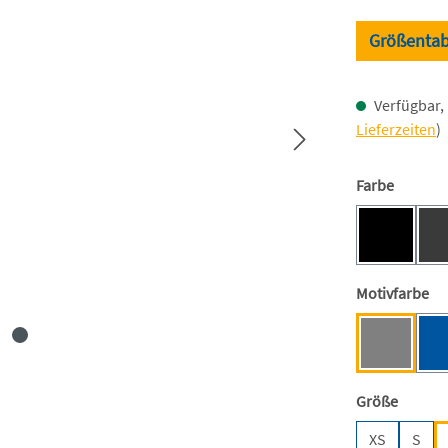
Größentab
Verfügbar, 
Lieferzeiten
)
auswäh
Farbe
Black [BC
(Diese Opti
au
Motivfarbe
Anthrazit
auswäh
Größe
XS
S